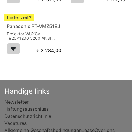
Lieferzeit?
Panasonic PT-VMZ51EJ
Projektor WUXGA
1920x1200 5200 ANSI
lumen bis 20.000 U
HDBaseT
€
2.284,00
Handige links
Newsletter
Haftungsausschluss
Datenschutzrichtlinie
Vacatures
Allgemeine Geschäftsbedingungen
Lease
Over ons