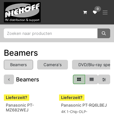
Zum Inhalt springen
0
Beamers
Beamers
Camera's
DVD/Blu-ray spele
Beamers
Lieferzeit?
Lieferzeit?
Panasonic PT-
Panasonic PT-RQ6LBEJ
MZ682WEJ
4K 1-Chip-DLP-