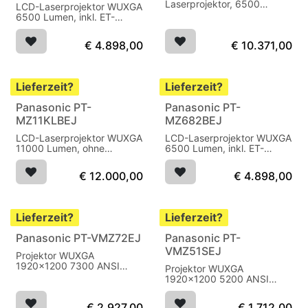
Laserprojektor, 6500
LCD-Laserprojektor WUXGA
Lumen, ohne Objektiv,
6500 Lumen, inkl. ET-
schwarz
ELS20-Objektiv, HDBaseT,
weiß
€
4.898,00
€
10.371,00
Lieferzeit?
Lieferzeit?
Panasonic PT-
Panasonic PT-
MZ11KLBEJ
MZ682BEJ
LCD-Laserprojektor WUXGA
LCD-Laserprojektor WUXGA
11000 Lumen, ohne
6500 Lumen, inkl. ET-
Objektiv, schwarz
ELS20-Objektiv, HDBaseT,
schwarz
€
12.000,00
€
4.898,00
Lieferzeit?
Lieferzeit?
Panasonic PT-VMZ72EJ
Panasonic PT-
VMZ51SEJ
Projektor WUXGA
1920x1200 7300 ANSI
Projektor WUXGA
lumen bis 20.000 U
1920x1200 5200 ANSI
HDBaseT
lumen bis 20.000 U
€
2.927,00
€
1.712,00