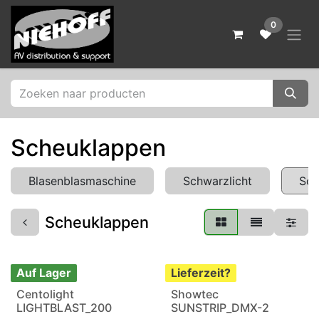
Zum Inhalt springen
0
Scheuklappen
Blasenblasmaschine
Schwarzlicht
Sch
Scheuklappen
Auf Lager
Lieferzeit?
Centolight
Showtec
LIGHTBLAST_200
SUNSTRIP_DMX-2