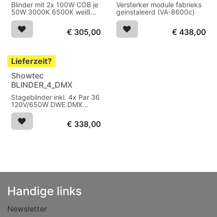
Blinder mit 2x 100W COB je
Versterker module fabrieks
50W 3000K 6500K weiß
geinstaleerd (VA-8600c)
80°
€
305,00
€
438,00
Lieferzeit?
Showtec
BLINDER_4_DMX
Stageblinder inkl. 4x Par 36
120V/650W DWE DMX
schwartz
€
338,00
Handige links
Newsletter