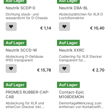
Auf Lager
Auf Lager
Neutrik SCDP-0
Neutrik DBA-BL
Dichtung staub- und
Abdeckplättchen für XLR D
wasserdicht für D-Chassis
Loch/Konnektor
€
1,14
€
10,40
Auf Lager
Auf Lager
Neutrik SCCD-W
Neutrik XXRC
Abdeckung D-Gehäuse
Codierring für XLR Stecker
IP65 transparent
transparent für
Beschriftungen
€
15,78
€
2,70
Auf Lager
Auf Lager
PROMES RUBBER-CAP-
Contact-Epic
CAB
M108DEMON
Abdeckung für XLR und
DemontageWerkzeug zum
etherCon-Stecker inkl.
entfernen von Kontaktstifte