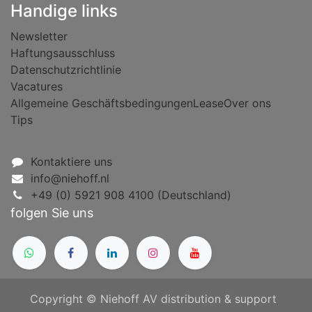
Handige links
Newsletter
Haftungsausschluss
Datenschutzrichtlinie
Vacatures
Allgemeine Geschäftsbedingungen
Lease
Over ons
Tips
Kontaktiere uns
info@niehoff.nl
+49 (0) 5921 908 4100 (Deutschland)
folgen Sie uns
Copyright © Niehoff AV distribution & support