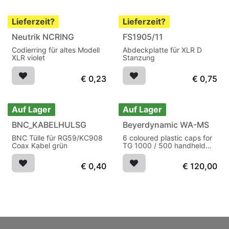
Lieferzeit?
Lieferzeit?
Neutrik NCRING
FS1905/11
Ausverkauft
Codierring für altes Modell
Abdeckplatte für XLR D
XLR violet
Stanzung
€
0,23
€
0,75
Auf Lager
Auf Lager
BNC_KABELHULSG
Beyerdynamic WA-MS
BNC Tülle für RG59/KC908
6 coloured plastic caps for
Coax Kabel grün
TG 1000 / 500 handheld
with char
€
0,40
€
120,00