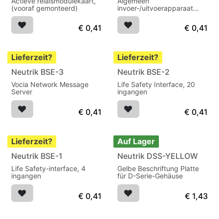
Actieve relaismodulekaart,
Algemeen
(vooraf gemonteerd)
invoer-/uitvoerapparaat
voor LSI-16e
€
0,41
€
0,41
Lieferzeit?
Lieferzeit?
Neutrik BSE-3
Neutrik BSE-2
Vocia Network Message
Life Safety Interface, 20
Server
ingangen
€
0,41
€
0,41
Lieferzeit?
Auf Lager
Neutrik BSE-1
Neutrik DSS-YELLOW
Life Safety-interface, 4
Gelbe Beschriftung Platte
ingangen
für D-Serie-Gehäuse
€
0,41
€
1,43