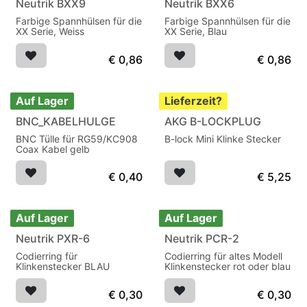
Neutrik BXX9
Neutrik BXX6
Farbige Spannhülsen für die
Farbige Spannhülsen für die
XX Serie, Weiss
XX Serie, Blau
€
0,86
€
0,86
Auf Lager
Lieferzeit?
BNC_KABELHULGE
AKG B-LOCKPLUG
BNC Tülle für RG59/KC908
B-lock Mini Klinke Stecker
Coax Kabel gelb
€
0,40
€
5,25
Auf Lager
Auf Lager
Neutrik PXR-6
Neutrik PCR-2
Codierring für
Codierring für altes Modell
Klinkenstecker BLAU
Klinkenstecker rot oder blau
€
0,30
€
0,30