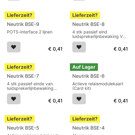
Lieferzeit?
Lieferzeit?
Neutrik BSE-9
Neutrik BSE-8
POTS-interface 2 lijnen
4 stk passief eind
luidsprekerlijnbewaking VA-
4300&VA-8150CV
€
0,41
€
0,41
Lieferzeit?
Auf Lager
Neutrik BSE-7
Neutrik BSE-6
4 stk passief einde van
Actieve relaismodulekaart
luidsprekerlijnbewaking
(Card kit)
voor VA-8600
€
0,41
€
0,41
Lieferzeit?
Lieferzeit?
Neutrik BSE-5
Neutrik BSE-4