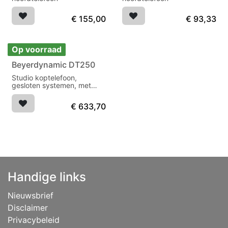
€
155,00
€
93,33
Op voorraad
Beyerdynamic DT250
Studio koptelefoon,
gesloten systemen, met
krulsnoer WK 250.
€
633,70
Handige links
Nieuwsbrief
Disclaimer
Privacybeleid