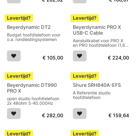
Levertijd?
Levertijd?
Beyerdynamic DT2
Beyerdynamic PRO X
USB-C Cable
Budget hoofdtelefoon voor
o.a. rondleidingsystemen
Aansluitkabel voor PRO X
en PRO hoofdtelefoon (1,6
m) met geïntegreerde DAC
€
105,00
€
224,00
Levertijd?
Levertijd?
Beyerdynamic DT990
Shure SRH840A-EFS
PRO X
A Referentie studio
hoofdtelefoon
open studio hoofdtelefoon
2x 48ohm 5-40.000Hz
€
282,00
€
159,64
Levertijd?
Levertijd?