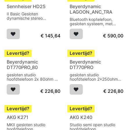
Sennheiser HD25
Beyerdynamic
LAGOON_ANC_TRA
II Basic Gesloten
dynamische stereo
Bluetooth koptelefoon,
hoofdtelefoon 70 Ohm
gesloten systeem, met
ANC, zwart
€
145,64
€
590,00
Levertijd?
Levertijd?
Beyerdynamic
Beyerdynamic
DT770PRO_80
DT770PRO
gesloten studio
gesloten studio
hoofdtelefoon 2x 80ohm 5-
hoofdtelefoon 2x250ohm
35000Hz 96dB
5-35000Hz 96dB
€
226,80
€
226,80
Levertijd?
Levertijd?
AKG K271
AKG K240
MKII gesloten studio
Studio semi open studio
hoofdtelefoon
hoofdtelefoon