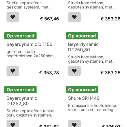
Studio koptelefoon,
Studio koptelefoon,
gesloten systeem, met
gesloten systemen, met
kabel K 100.07
kabel K 100.07
€
567,46
€
353,28
Op voorraad
Op voorraad
Beyerdynamic DT150
Beyerdynamic
DT250_80
gesloten studio
hoofdtelefoon 2x250ohm
Studio koptelefoon,
N/D 5-30000Hz 97dB
gesloten systemen, met
krulsnoer WK 250.
€
353,28
€
353,28
Op voorraad
Op voorraad
Beyerdynamic
Shure SRH440
DT252_80
Professionele hoofdtelefoon
voor studio en recording
Studio koptelefoon (enkel
oor), gesloten systemen,
€
282,62
€
106,07