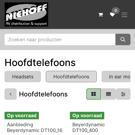
Overslaan naar inhoud
0
Hoofdtelefoons
Headsets
Hoofdtelefoons
In ear moni
Hoofdtelefoons
Op voorraad
Op voorraad
Aanbieding
Beyerdynamic
Aanbieding
Beyerdynamic DT100_16
DT100_400