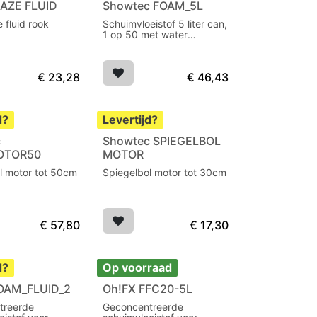
HAZE FLUID
Showtec FOAM_5L
 fluid rook
Schuimvloeistof 5 liter can,
1 op 50 met water
verdunnen
€
23,28
€
46,43
d?
Levertijd?
c
Showtec SPIEGELBOL
OTOR50
MOTOR
l motor tot 50cm
Spiegelbol motor tot 30cm
€
57,80
€
17,30
d?
Op voorraad
OAM_FLUID_2
Oh!FX FFC20-5L
treerde
Geconcentreerde