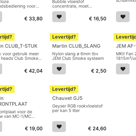
schuimvlo
loze
Bubble vloeistof
Sirocco s
ndsbediening voor
concentrate, moet
n serie
verdund worden met water
€
33,80
€
16,50
rtijd?
Levertijd?
Levertij
in CLUB_T-STUK
Martin CLUB_SLANG
JEM AF-
k voor gebruik meer
Nylon slang ø 6mm tbv
MKII Fan
 heads Club Smoke
JEM Club Smoke systeem
1815m³/u
eem
afstandb
€
42,04
€
2,50
rtijd?
Levertijd?
in
Chauvet GJ5
Uitverkocht
FRONTPLAAT
Geyser RGB rookvloeistof
per kan 5 liter
rontplaat voor de
uw van MC-1/MC
ime/Detonator
€
19,00
€
24,60