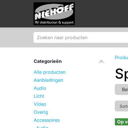
Overslaan naar inhoud
Producten
Merken
Produ
Categorieën
S
Alle producten
Aanbiedingen
Audio
Be
Licht
Video
Sort
Overig
Accessoires
Op v