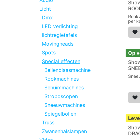
Audio
Sho
ROO
Licht
Rookv
Dmx
per ka
LED verlichting
lichtregietafels
Movingheads
Spots
Op v
Special effecten
Sho
SNE
Bellenblaasmachine
Sneeu
Rookmachines
Schuimmachines
Stroboscopen
Sneeuwmachines
Spiegelbollen
Leve
Truss
Sho
Zwanenhalslampen
DRA