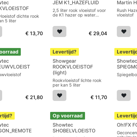
wtec
JEM K1_HAZEFLUID
Martin 
KVLOEISTOF
2,5 liter rook vloeistof voor
Rush Haze
de K1 hazer op water
vloeistof
loeistof dichte rook
gebaseerd
n 5 liter
€
13,70
€
29,04
oorraad
Levertijd?
Levertij
wtec
Showgear
Showte
EUWVLOEIST
ROOKVLOEISTOF
SPIEGM
(light)
wvloeistof
Spiegelbo
Rookvloeistof lichte rook
per kan 5 liter
€
21,80
€
11,70
rtijd?
Op voorraad
Levertij
wtec
Showtec
Oh!FX F
GON_REMOTE
SHOBELVLOEISTO
Geconcen