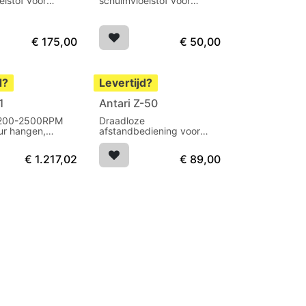
eistof voor
schuimvloeistof voor
chuim kanon
Sirocco schuim kanon
€
175,00
€
50,00
d?
Levertijd?
1
Antari Z-50
 200-2500RPM
Draadloze
ur hangen,
afstandbediening voor
ediening DMX
Z800, Z1000, HZ400
€
1.217,02
€
89,00