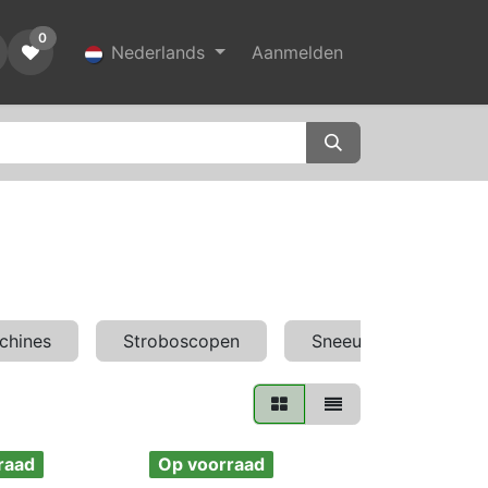
0
Nederlands
Aanmelden
chines
Stroboscopen
Sneeuwmachines
raad
Op voorraad