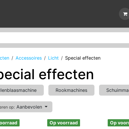
Nieuws
Reparaties
Events
Over ons
Contact
cten
Accessoires
Licht
Special effecten
pecial effecten
llenblaasmachine
Rookmachines
Schuimma
Aanbevolen
eren op:
oorraad
Op voorraad
Op voor