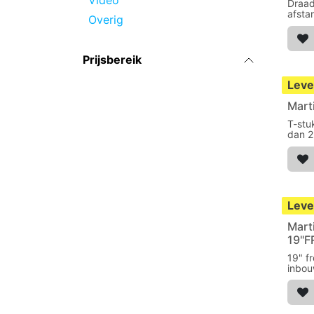
Video
Draad
afsta
Overig
Drago
Prijsbereik
Leve
Mart
T-stu
dan 2
syst
Leve
Mart
19"
19" f
inbo
showt