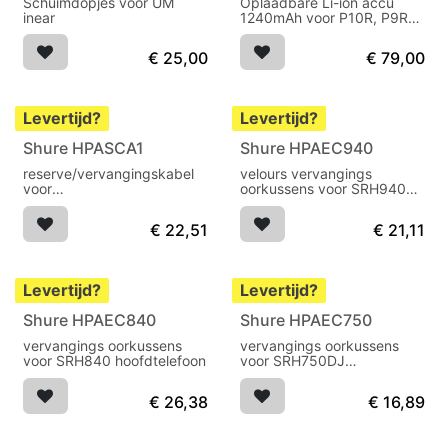
Uitverkocht
Schuimdopjes voor UM
Oplaadbare Li-ion accu
inear
1240mAh voor P10R, P9RA,
P3RA, ULXD en QLXD
€
25,00
€
79,00
Levertijd?
Levertijd?
Shure HPASCA1
Shure HPAEC940
Uitverkocht
reserve/vervangingskabel
velours vervangings
voor
oorkussens voor SRH940
SRH440,SRH840,SRH940,SRH750DJ
hoofdtelefoon
€
22,51
€
21,11
Levertijd?
Levertijd?
Shure HPAEC840
Shure HPAEC750
Uitverkocht
Uitverkocht
vervangings oorkussens
vervangings oorkussens
voor SRH840 hoofdtelefoon
voor SRH750DJ
hoofdtelefoon
€
26,38
€
16,89