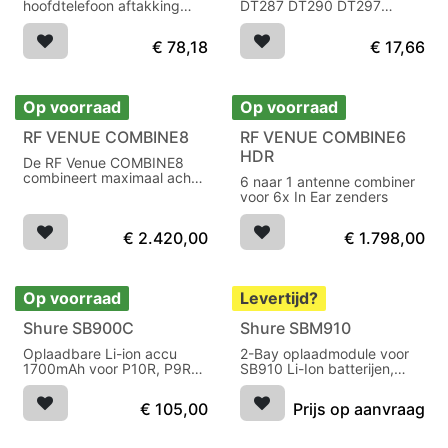
hoofdtelefoon aftakking
DT287 DT290 DT297
achter versterker
TGI56C TGI57C TGD57C
€
78,18
€
17,66
Op voorraad
Op voorraad
RF VENUE COMBINE8
RF VENUE COMBINE6
HDR
De RF Venue COMBINE8
combineert maximaal acht
6 naar 1 antenne combiner
IEM-zenders naar één
voor 6x In Ear zenders
gedeelde zendantenne en
reduceert intermodulatie
€
2.420,00
€
1.798,00
voor optimale RF-
prestaties.
Op voorraad
Levertijd?
Shure SB900C
Shure SBM910
Oplaadbare Li-ion accu
2-Bay oplaadmodule voor
1700mAh voor P10R, P9RA,
SB910 Li-Ion batterijen,
P3RA, ULXD en QLXD
voor gebruik met SBRC
Rack Charger
€
105,00
Prijs op aanvraag