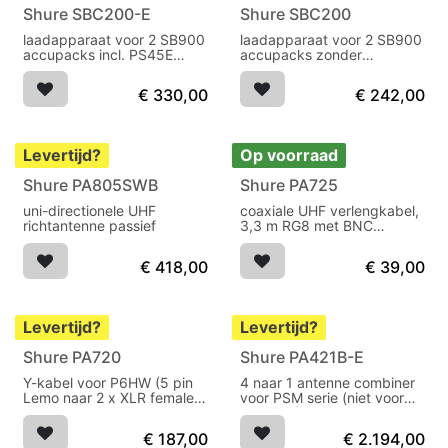
Shure SBC200-E
Shure SBC200
laadapparaat voor 2 SB900
laadapparaat voor 2 SB900
accupacks incl. PS45E
accupacks zonder
netvoeding
netvoeding
€
330,00
€
242,00
Levertijd?
Op voorraad
Shure PA805SWB
Shure PA725
uni-directionele UHF
coaxiale UHF verlengkabel,
richtantenne passief
3,3 m RG8 met BNC
connectoren
€
418,00
€
39,00
Levertijd?
Levertijd?
Shure PA720
Shure PA421B-E
Y-kabel voor P6HW (5 pin
4 naar 1 antenne combiner
Lemo naar 2 x XLR female)
voor PSM serie (niet voor
3,3 m
PSM200)
€
187,00
€
2.194,00