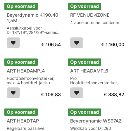
Op voorraad
Op voorraad
Beyerdynamic K190.40-
RF VENUE 4ZONE
1,5M
4 Zone antenne combiner
Aansluitkabel voor
DT18*/19*/28*/29*-series
met 3-pin XLR
€
106,54
€
1.160,00
Op voorraad
Op voorraad
ART HEADAMP_4
ART HEADAMP_6
Hoofdtelefoonversterker,
Pro
max. 4 hoofdtel. jack +
Hoofdtelefoonversterker,
3,5mm jack
max. 6 hoofdtel. jack + EQ
€
109,83
€
338,82
Op voorraad
Op voorraad
ART HEADTAP
Beyerdynamic WS97AZ
Regelbare passieve
Windkap voor DT280