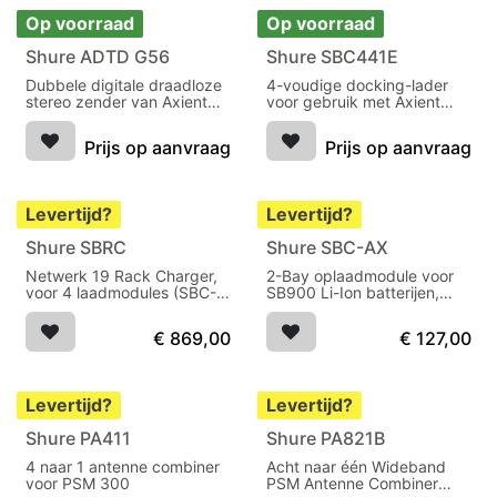
Op voorraad
Op voorraad
Shure ADTD G56
Shure SBC441E
Dubbele digitale draadloze
4-voudige docking-lader
stereo zender van Axient
voor gebruik met Axient
Digital PSM in-ear
Digital PSM draadloos in-
monitoring systeem 470-
ear ontvangers
Prijs op aanvraag
Prijs op aanvraag
636MHz
Levertijd?
Levertijd?
Shure SBRC
Shure SBC-AX
Netwerk 19 Rack Charger,
2-Bay oplaadmodule voor
voor 4 laadmodules (SBC-
SB900 Li-Ion batterijen,
AX, SBM910, SBM910M,
voor gebruik met SBRC
SBM920), met
Rack Charger
€
869,00
€
127,00
opslagmodus,
herstelfunctie
Levertijd?
Levertijd?
Shure PA411
Shure PA821B
4 naar 1 antenne combiner
Acht naar één Wideband
voor PSM 300
PSM Antenne Combiner