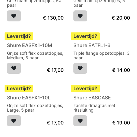
Gele foam opzetdopjes, 50
Gele foam opzetdopjes, 5
paar
paar
€
130,00
€
20,00
Levertijd?
Levertijd?
Shure EASFX1-10M
Shure EATFL1-6
Grijze soft flex opzetdopjes,
Triple flange opzetdopjes, 3
Medium, 5 paar
paar
€
17,00
€
14,00
Levertijd?
Levertijd?
Shure EASFX1-10L
Shure EASCASE
Grijze soft flex opzetdopjes,
zachte draagtas met
Large, 5 paar
ritssluiting
€
17,00
€
19,00