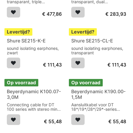
transparant, triple
transparant, dual
Microdrivers
Microdrivers
€
477,86
€
283,93
Levertijd?
Levertijd?
Shure SE215-K-E
Shure SE215-CL-E
sound isolating earphones,
sound isolating earphones,
zwart
transparant
€
111,43
€
111,43
Op voorraad
Op voorraad
Beyerdynamic K100.07-
Beyerdynamic K190.00-
3,0M
1,5M
Connecting cable for DT
Aansluitkabel voor DT
100 series with stereo mini-
18*/19*/28*/29*-series
jack / 1
geen connector
€
55,48
€
55,48