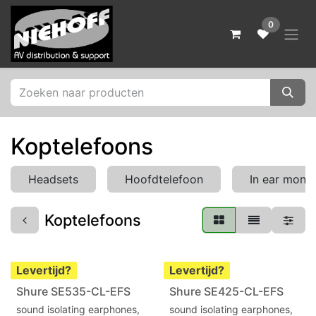
Overslaan naar inhoud
0
Koptelefoons
Headsets
Hoofdtelefoon
In ear monit
Koptelefoons
Levertijd?
Levertijd?
Shure SE535-CL-EFS
Shure SE425-CL-EFS
sound isolating earphones,
sound isolating earphones,