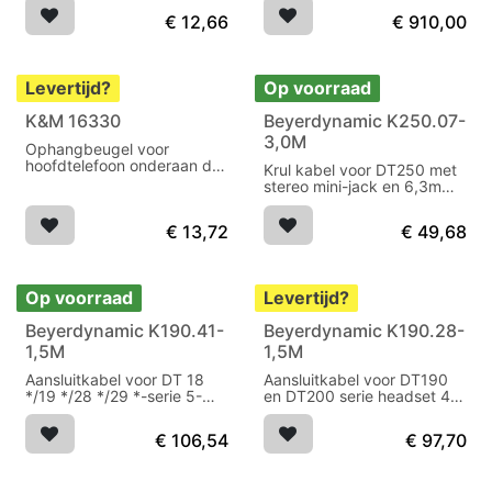
€
12,66
€
910,00
Levertijd?
Op voorraad
K&M 16330
Beyerdynamic K250.07-
3,0M
Ophangbeugel voor
hoofdtelefoon onderaan de
Krul kabel voor DT250 met
tafel
stereo mini-jack en 6,3mm
adapter
€
13,72
€
49,68
Op voorraad
Levertijd?
Beyerdynamic K190.41-
Beyerdynamic K190.28-
1,5M
1,5M
Aansluitkabel voor DT 18
Aansluitkabel voor DT190
*/19 */28 */29 *-serie 5-
en DT200 serie headset 4-
polige XLR
polig XLR
€
106,54
€
97,70