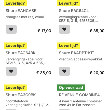
Levertijd?
Levertijd?
Shure EAHCASE
Shure EAC64CL
draagtas met rits, ovaal
vervangingskabel voor
SE215, 315, 425&535,
transparant 162cm
€
17,00
€
35,00
Levertijd?
Levertijd?
Shure EAC64BK
Shure EAADPT-KIT
vervangingskabel voor
vliegtuig accessoirepakket
SE215, 315, 425 & 535,
zwart, 162 cm
€
35,00
€
20,00
Levertijd?
Op voorraad
Shure EA3C9BK
RF VENUE COMBINE4
hoofdtelefoon
4 naar 1 antenne combiner
verlengingskabel 9" (+/- 20
voor 4x In Ear zenders
cm), zwart