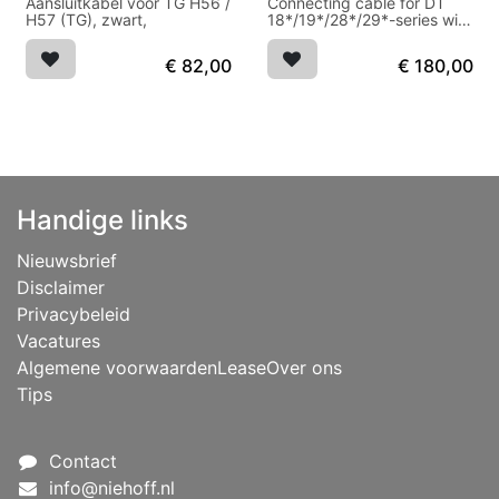
Aansluitkabel voor TG H56 /
Connecting cable for DT
H57 (TG), zwart,
18*/19*/28*/29*-series with
5.2 mm N
€
82,00
€
180,00
Handige links
Nieuwsbrief
Disclaimer
Privacybeleid
Vacatures
Algemene voorwaarden
Lease
Over ons
Tips
Contact
info@niehoff.nl