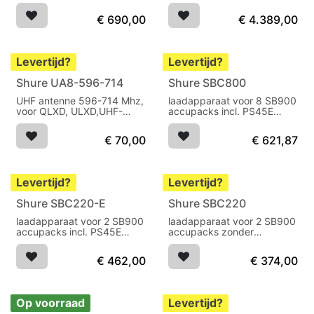
voor alle P3T, P9T en P10T
zenders (470-865 MHz)
€
690,00
€
4.389,00
Levertijd?
Levertijd?
Shure UA8-596-714
Shure SBC800
UHF antenne 596-714 Mhz,
laadapparaat voor 8 SB900
voor QLXD, ULXD,UHF-
accupacks incl. PS45E
R,PSM900
netvoeding
€
70,00
€
621,87
Levertijd?
Levertijd?
Shure SBC220-E
Shure SBC220
laadapparaat voor 2 SB900
laadapparaat voor 2 SB900
accupacks incl. PS45E
accupacks zonder
netvoeding
netvoeding
€
462,00
€
374,00
Op voorraad
Levertijd?