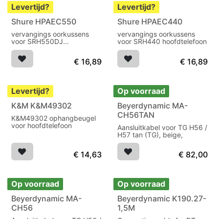
Levertijd?
Levertijd?
Shure HPAEC550
Shure HPAEC440
Uitverkocht
Uitverkocht
vervangings oorkussens
vervangings oorkussens
voor SRH550DJ
voor SRH440 hoofdtelefoon
hoofdtelefoon
€
16,89
€
16,89
Levertijd?
Op voorraad
K&M K&M49302
Beyerdynamic MA-
CH56TAN
K&M49302 ophangbeugel
voor hoofdtelefoon
Aansluitkabel voor TG H56 /
H57 tan (TG), beige,
€
14,63
€
82,00
Op voorraad
Op voorraad
Beyerdynamic MA-
Beyerdynamic K190.27-
CH56
1,5M