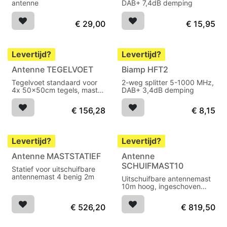
antenne
DAB+ 7,4dB demping
€
29,00
€
15,95
Levertijd?
Levertijd?
Antenne TEGELVOET
Biamp HFT2
Tegelvoet standaard voor
2-weg splitter 5-1000 MHz,
4x 50x50cm tegels, mast
DAB+ 3,4dB demping
60mm 100cm
€
156,28
€
8,15
Levertijd?
Levertijd?
Antenne MASTSTATIEF
Antenne
SCHUIFMAST10
Statief voor uitschuifbare
antennemast 4 benig 2m
Uitschuifbare antennemast
10m hoog, ingeschoven
1,34m 8kg
€
526,20
€
819,50