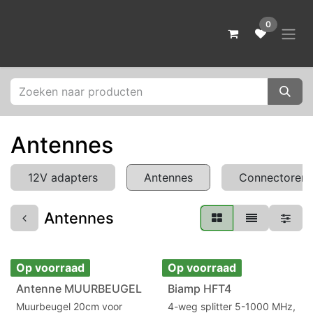
Overslaan naar inhoud
0
Antennes
12V adapters
Antennes
Connectoren
Antennes
Op voorraad
Op voorraad
Antenne MUURBEUGEL
Biamp HFT4
Muurbeugel 20cm voor
4-weg splitter 5-1000 MHz,