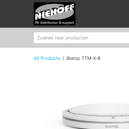
Skip to Content
Products
Merken
All Products
Biamp TTM-X-B