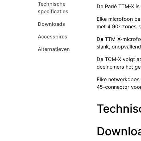
Technische
De Parlé TTM-X is 
specificaties
Elke microfoon be
Downloads
met 4 90º zones, 
Accessoires
De TTM-X-microfoo
slank, onopvallend
Alternatieven
De TCM-X volgt act
deelnemers het ge
Elke netwerkdoos 
45-connector voo
Technisc
Downlo