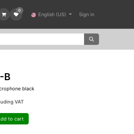
0
English (US)
Sign in
-B
crophone black
luding VAT
d to cart