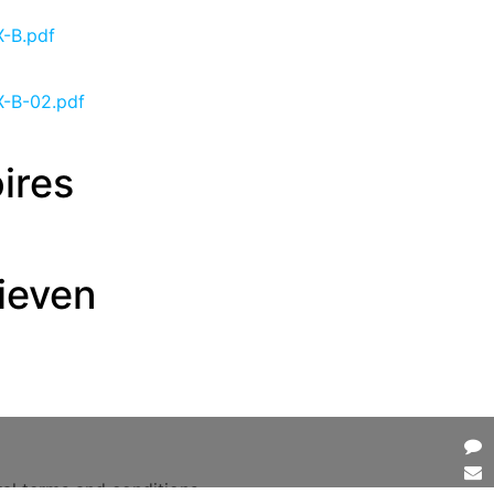
X-B.pdf
X-B-02.pdf
ires
ieven
al terms and conditions