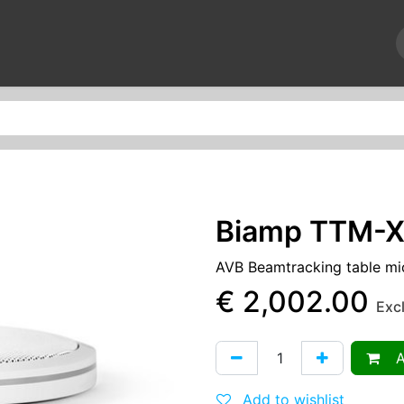
News
Repairs
Events
About us
Contact us
Biamp TTM-X
AVB Beamtracking table mi
€
2,002.00
Exc
Ad
Add to wishlist