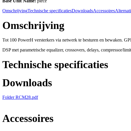
Base Unit Name:
piece
Omschrijving
Technische specificaties
Downloads
Accessoires
Alternat
Omschrijving
Tot 100 PowerH versterkers via netwerk te besturen en bewaken. GPI
DSP met parametrische equalizer, crossovers, delays, compressor/limit
Technische specificaties
Downloads
Folder RCM28.pdf
Accessoires