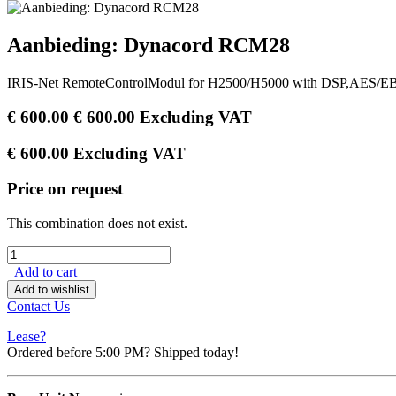
Aanbieding: Dynacord RCM28
IRIS-Net RemoteControlModul for H2500/H5000 with DSP,AES/E
€
600.00
€
600.00
Excluding VAT
€
600.00
Excluding VAT
Price on request
This combination does not exist.
Add to cart
Add to wishlist
Contact Us
Lease?
Ordered before 5:00 PM? Shipped today!