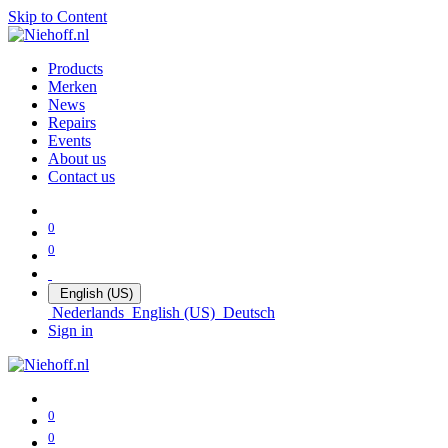
Skip to Content
Products
Merken
News
Repairs
Events
About us
Contact us
0
0
English (US)
Nederlands
English (US)
Deutsch
Sign in
0
0