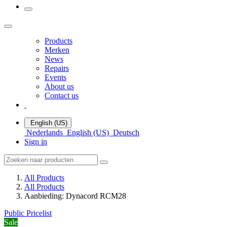
Products
Merken
News
Repairs
Events
About us
Contact us
English (US)
Nederlands
English (US)
Deutsch
Sign in
All Products
All Products
Aanbieding: Dynacord RCM28
Public Pricelist
Sale