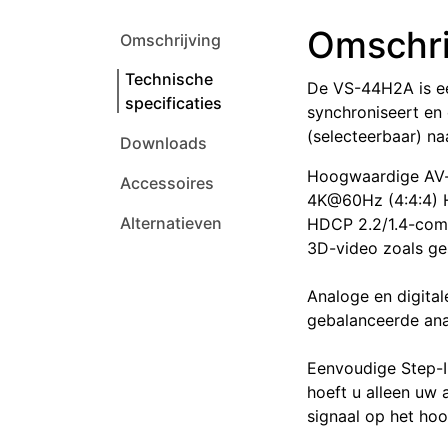
Omschri
Omschrijving
Technische
De VS-44H2A is ee
specificaties
synchroniseert en
(selecteerbaar) naa
Downloads
Hoogwaardige AV-
Accessoires
4K@60Hz (4:4:4) H
Alternatieven
HDCP 2.2/1.4-com
3D-video zoals ge
Analoge en digital
gebalanceerde ana
Eenvoudige Step-I
hoeft u alleen uw 
signaal op het ho