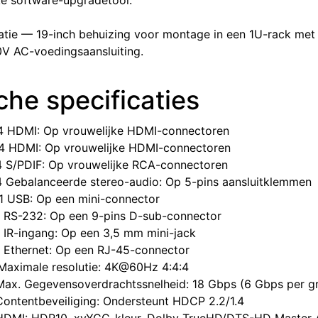
ke software-upgradetool.
latie — 19-inch behuizing voor montage in een 1U-rack me
0V AC-voedingsaansluiting.
he specificaties
​4 HDMI: Op vrouwelijke HDMI-connectoren
​4 HDMI: Op vrouwelijke HDMI-connectoren
​4 S/PDIF: Op vrouwelijke RCA-connectoren
​4 Gebalanceerde stereo-audio: Op 5-pins aansluitklemmen
​1 USB: Op een mini-connector
​1 RS-232: Op een 9-pins D-sub-connector
​1 IR-ingang: Op een 3,5 mm mini-jack
​1 Ethernet: Op een RJ-45-connector
​Maximale resolutie: 4K@60Hz 4:4:4
​Max. Gegevensoverdrachtssnelheid: 18 Gbps (6 Gbps per gr
​Contentbeveiliging: Ondersteunt HDCP 2.2/1.4