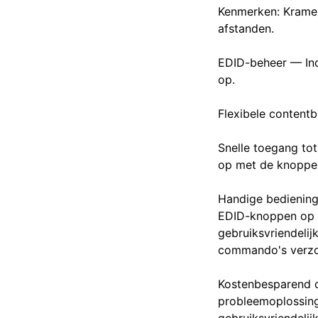
Kenmerken: Kramer
afstanden.
EDID-beheer — Ind
op.
Flexibele content
Snelle toegang tot
op met de knoppen
Handige bediening
EDID-knoppen op h
gebruiksvriendeli
commando's verzon
Kostenbesparend o
probleemoplossing