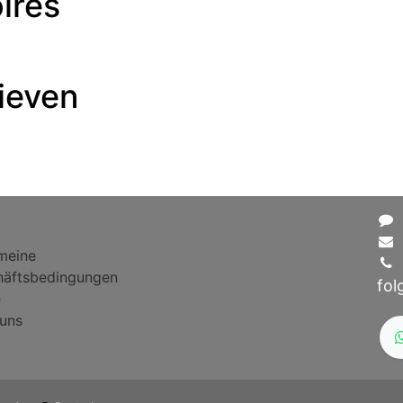
ires
ieven
meine
äftsbedingungen
fol
e
uns