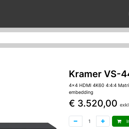
News
Reparaturen
Veranstaltungen
Über uns
Kontak
Kramer VS-
4x4 HDMI 4K60 4:4:4 Matr
embedding
€
3.520,00
exk
In