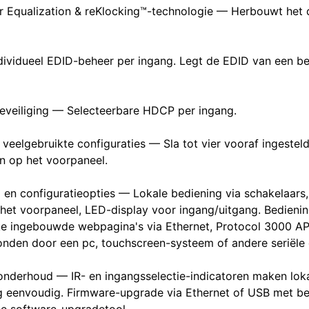
 Equalization & reKlocking™-technologie — Herbouwt het di
ividueel EDID-beheer per ingang. Legt de EDID van een be
beveiliging — Selecteerbare HDCP per ingang.
 veelgebruikte configuraties — Sla tot vier vooraf ingestel
 op het voorpaneel.
 en configuratieopties — Lokale bediening via schakelaars
et voorpaneel, LED-display voor ingang/uitgang. Bedienin
jke ingebouwde webpagina's via Ethernet, Protocol 3000 AP
den door een pc, touchscreen-systeem of andere seriële c
nderhoud — IR- en ingangsselectie-indicatoren maken lok
 eenvoudig. Firmware-upgrade via Ethernet of USB met be