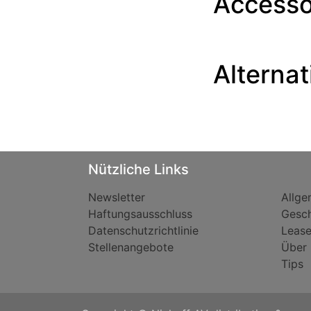
Accesso
Alternat
​Nützliche Links
Newsletter
Allge
Haftungsausschluss
Gesch
Datenschutzrichtlinie
Leas
Stellenangebote
Über 
Tips