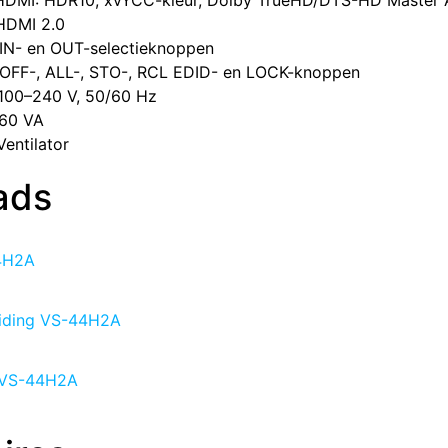
​HDMI: HDR10, xvYCC-kleur, Dolby TrueHD/DTS-HD Master A
 HDMI 2.0
​IN- en OUT-selectieknoppen
​OFF-, ALL-, STO-, RCL EDID- en LOCK-knoppen
​100–240 V, 50/60 Hz
​60 VA
​Ventilator
ads
4H2A
eiding VS-44H2A
 VS-44H2A