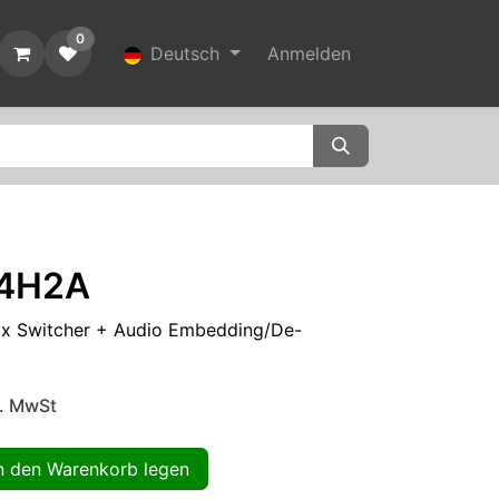
0
t
Deutsch
Anmelden
44H2A
ix Switcher + Audio Embedding/De-
l. MwSt
 den Warenkorb legen