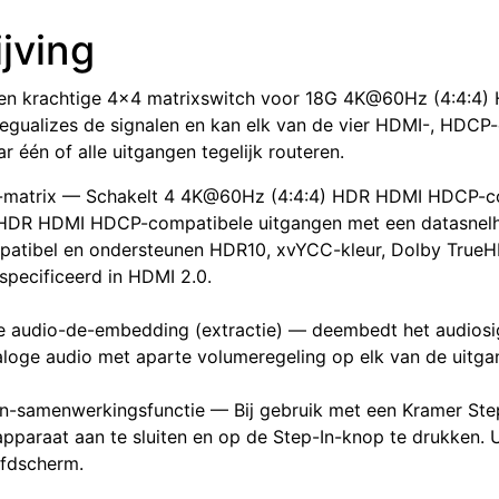
jving
n krachtige 4x4 matrixswitch voor 18G 4K@60Hz (4:4:4) 
 egualizes de signalen en kan elk van de vier HDMI-, HDC
r één of alle uitgangen tegelijk routeren.
matrix — Schakelt 4 4K@60Hz (4:4:4) HDR HDMI HDCP-com
DR HDMI HDCP-compatibele uitgangen met een datasnelhei
patibel en ondersteunen HDR10, xvYCC-kleur, Dolby True
specificeerd in HDMI 2.0.
e audio-de-embedding (extractie) — deembedt het audiosign
loge audio met aparte volumeregeling op elk van de uitgan
n-samenwerkingsfunctie — Bij gebruik met een Kramer Ste
apparaat aan te sluiten en op de Step-In-knop te drukken.
ofdscherm.