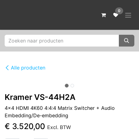
Overslaan naar inhoud
0
Alle producten
Kramer VS-44H2A
4x4 HDMI 4K60 4:4:4 Matrix Switcher + Audio
Embedding/De-embedding
€
3.520,00
Excl. BTW