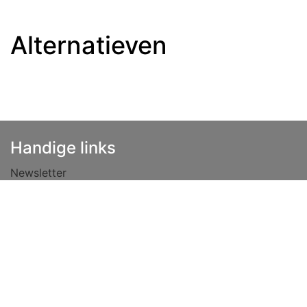
Alternatieven
Handige links
Newsletter
Haftungsausschluss
Datenschutzrichtlinie
Vacatures
Allgemeine Geschäftsbedingungen
Lease
Over ons
Tips
Kontaktiere uns