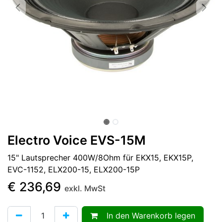
Electro Voice EVS-15M
15" Lautsprecher 400W/8Ohm für EKX15, EKX15P,
EVC-1152, ELX200-15, ELX200-15P
€
236,69
exkl. MwSt
In den Warenkorb legen