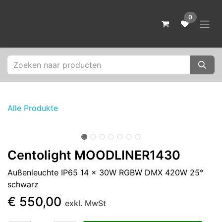
Zum Inhalt springen
0
Alle Produkte
Centolight MOODLINER1430
Außenleuchte IP65 14 x 30W RGBW DMX 420W 25°
schwarz
€
550,00
exkl. MwSt