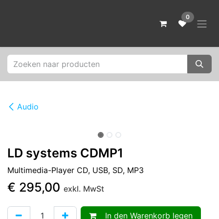
Zum Inhalt springen
0
Audio
Ausverkauft
LD systems CDMP1
Multimedia-Player CD, USB, SD, MP3
€
295,00
exkl. MwSt
In den Warenkorb legen