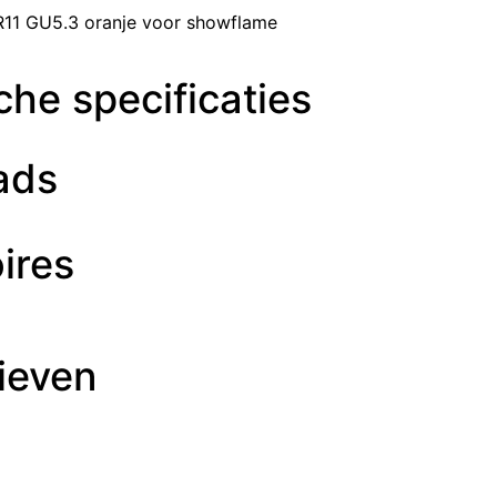
1 GU5.3 oranje voor showflame
he specificaties
ads
ires
ieven