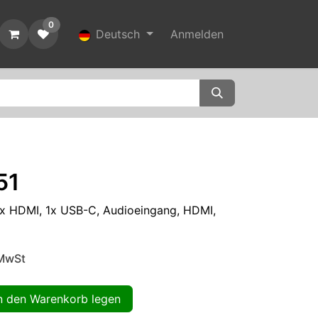
0
t
Deutsch
Anmelden
51
2x HDMI, 1x USB-C, Audioeingang, HDMI,
 MwSt
 den Warenkorb legen