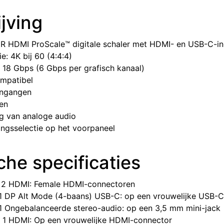
jving
R HDMI ProScale™ digitale schaler met HDMI- en USB-C-i
e: 4K bij 60 (4:4:4)
 18 Gbps (6 Gbps per grafisch kanaal)
mpatibel
ingangen
en
ng van analoge audio
gsselectie op het voorpaneel
he specificaties
​​2 HDMI: Female HDMI-connectoren
​1 DP Alt Mode (4-baans) USB-C: op een vrouwelijke USB-
​​1 Ongebalanceerde stereo-audio: op een 3,5 mm mini-jack
​1 HDMI: Op een vrouwelijke HDMI-connector