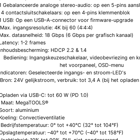
​​1 Gebalanceerde analoge stereo-audio: op een 5-pins aans
​4 contactsluitschakelaars: op een 4-pins klemmenblok
​​1 USB: Op een USB–A-connector voor firmware-upgrade
​Max. ingangsresolutie: 4K bij 60 (4:4:4)
​​Max. datasnelheid: 18 Gbps (6 Gbps per grafisch kanaal)
​Latency: 1-2 frames
​​Inhoudsbescherming: HDCP 2.2 & 1.4
​Bediening: Ingangskeuzeschakelaar, videobevriezing en 
​ het voorpaneel, OSD-menu
​Indicatoren: Geselecteerde ingangs- en stroom-LED's
​Bron: 24V gelijkstroom, verbruik: tot 3,4 A (bij het opla
​Opladen via USB-C: tot 60 W (PD 1.0)
​​Maat: MegaTOOLS®
​Soort: aluminium
​​Koeling: Convectieventilatie
​Bedrijfstemperatuur: 0° tot +40°C (32° tot 104°F)
Opslagtemperatuur: –40° tot +70°C (–40° tot 158°F)