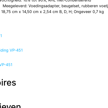
Vochtigheid: 10% tot 90%, RHL niet-condenserend
​Meegeleverd: Voedingsadapter, beugelset, rubberen voet
​18,75 cm x 14,50 cm x 2,54 cm B, D, H; Ongeveer 0,7 kg
1
iding VP-451
 VP-451
ires
ieven