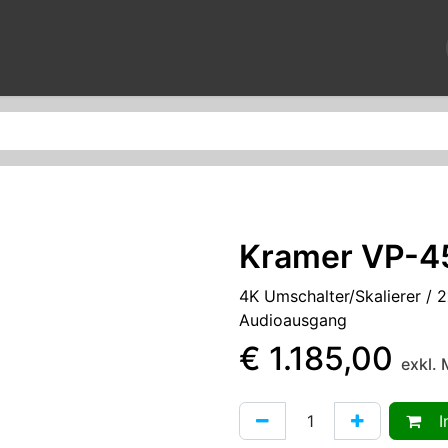
News
Reparaturen
Veranstaltungen
Über uns
Kontak
Kramer VP-4
4K Umschalter/Skalierer / 
Audioausgang
€
1.185,00
exkl.
In