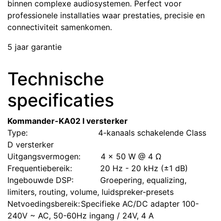
binnen complexe audiosystemen. Perfect voor
professionele installaties waar prestaties, precisie en
connectiviteit samenkomen.
5 jaar garantie
Technische
specificaties
Kommander-KA02 I versterker
Type:
​4-kanaals schakelende Class
D versterker
Uitgangsvermogen:
​4 x 50 W @ 4 Ω
Frequentiebereik:
​20 Hz - 20 kHz (±1 dB)
Ingebouwde DSP:
​Groepering, equalizing,
limiters, routing, volume, luidspreker-presets
Netvoedingsbereik:
​Specifieke AC/DC adapter 100-
240V ~ AC, 50-60Hz ingang / 24V, 4 A