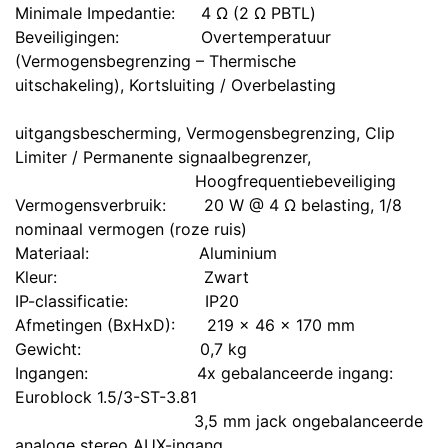
Minimale Impedantie:
​4 Ω (2 Ω PBTL)
Beveiligingen:
​Overtemperatuur
(Vermogensbegrenzing – Thermische
uitschakeling), Kortsluiting / Overbelasting
uitgangsbescherming, Vermogensbegrenzing, Clip
Limiter / Permanente signaalbegrenzer,
​​Hoogfrequentiebeveiliging
Vermogensverbruik:
​20 W @ 4 Ω belasting, 1/8
nominaal vermogen (roze ruis)
Materiaal:
​Aluminium
Kleur:
Zwart
IP-classificatie:
​IP20
Afmetingen (BxHxD):
​219 x 46 x 170 mm
Gewicht:
​0,7 kg
Ingangen:
​4x gebalanceerde ingang:
Euroblock 1.5/3-ST-3.81
​3,5 mm jack ongebalanceerde
analoge stereo AUX-ingang