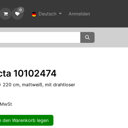
0
t
Deutsch
Anmelden
ecta 10102474
x 220 cm, mattweiß, mit drahtloser
. MwSt
 den Warenkorb legen