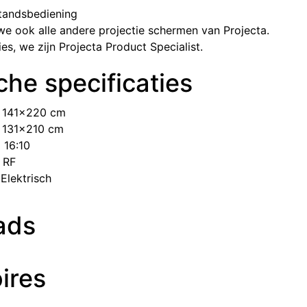
standsbediening
we ook alle andere projectie schermen van Projecta.
s, we zijn Projecta Product Specialist.
he specificaties
​141x220 cm
​131x210 cm
​16:10
​RF
​Elektrisch​
ads
ires