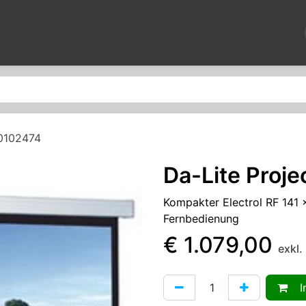
News
Reparaturen
Veranstaltungen
Über uns
Kontak
10102474
Da-Lite Proj
Kompakter Electrol RF 141 
Fernbedienung
€
1.079,00
exkl
In