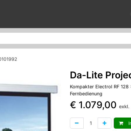
News
Reparaturen
Veranstaltungen
Über uns
Kontak
10101992
Da-Lite Proj
Kompakter Electrol RF 128
Fernbedienung
€
1.079,00
exkl
In