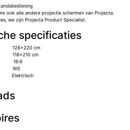
standsbediening
we ook alle andere projectie schermen van Projecta.
s, we zijn Projecta Product Specialist.
he specificaties
​128x220 cm
​​118x210 cm
​16:9
​​WS
​​Elektrisch​
ads
ires