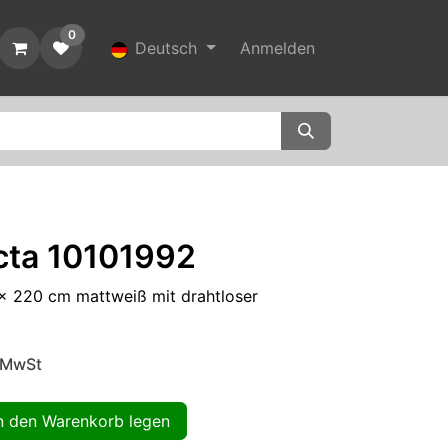
0
t
Deutsch
Anmelden
ecta 10101992
 x 220 cm mattweiß mit drahtloser
. MwSt
 den Warenkorb legen