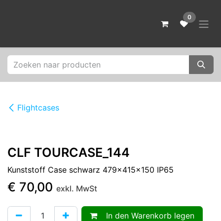
Zum Inhalt springen
0
Flightcases
CLF TOURCASE_144
Kunststoff Case schwarz 479x415x150 IP65
€
70,00
exkl. MwSt
In den Warenkorb legen