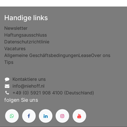
Handige links
Newsletter
Haftungsausschluss
Datenschutzrichtlinie
Vacatures
Allgemeine Geschäftsbedingungen
Lease
Over ons
Tips
Kontaktiere uns
info@niehoff.nl
+49 (0) 5921 908 4100 (Deutschland)
folgen Sie uns