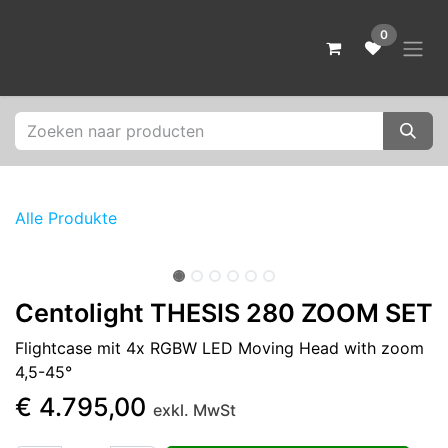
Zum Inhalt springen
0
Alle Produkte
Centolight THESIS 280 ZOOM SET
Flightcase mit 4x RGBW LED Moving Head with zoom
4,5-45°
€
4.795,00
exkl. MwSt