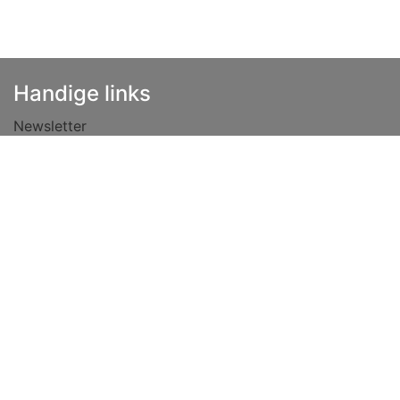
Handige links
Newsletter
Haftungsausschluss
Datenschutzrichtlinie
Vacatures
Allgemeine Geschäftsbedingungen
Lease
Over ons
Tips
Kontaktiere uns
info@niehoff.nl
+49 (0) 5921 908 4100 (Deutschland)
folgen Sie uns