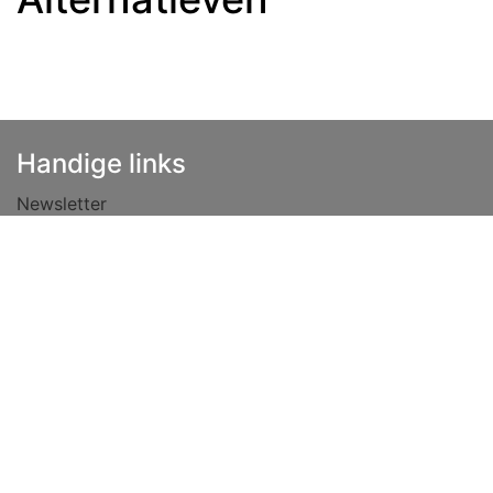
Handige links
Newsletter
Haftungsausschluss
Datenschutzrichtlinie
Vacatures
Allgemeine Geschäftsbedingungen
Lease
Over ons
Tips
Kontaktiere uns
info@niehoff.nl
+49 (0) 5921 908 4100 (Deutschland)
folgen Sie uns