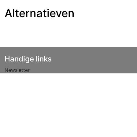
Alternatieven
Handige links
Newsletter
Haftungsausschluss
Datenschutzrichtlinie
Vacatures
Allgemeine Geschäftsbedingungen
Lease
Over ons
Tips
Kontaktiere uns
info@niehoff.nl