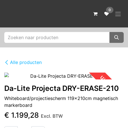
Overslaan naar inhoud
0
Alle producten
Uitverkocht
Da-Lite Projecta DRY-ERASE-210
Whiteboard/projectiescherm 119x210cm magnetisch
markerboard
€
1.199,28
Excl. BTW