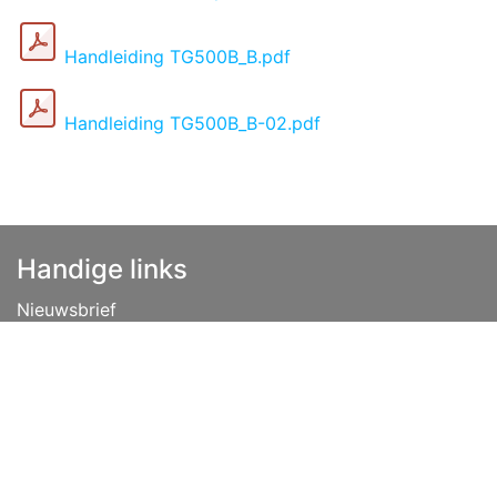
Handleiding TG500B_B.pdf
Handleiding TG500B_B-02.pdf
Handige links
Nieuwsbrief
Disclaimer
Privacybeleid
Vacatures
Algemene voorwaarden
Lease
Over ons
Tips