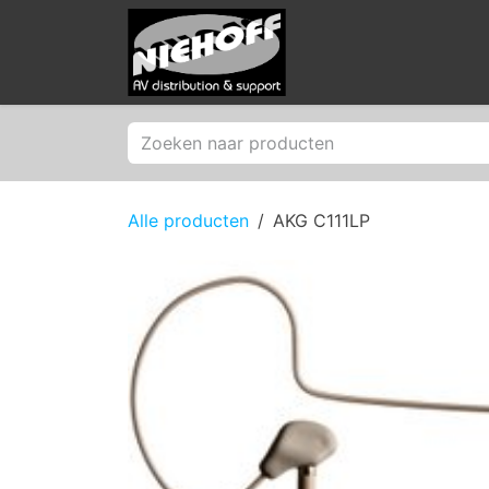
Overslaan naar inhoud
Producten
Merken
Alle producten
AKG C111LP