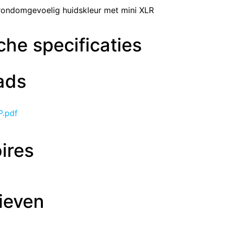
rondomgevoelig huidskleur met mini XLR
he specificaties
ads
P.pdf
ires
ieven