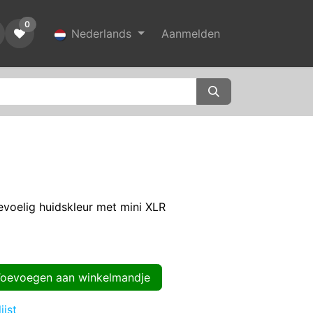
0
Nederlands
Aanmelden
voelig huidskleur met mini XLR
evoegen aan winkelmandje
ijst