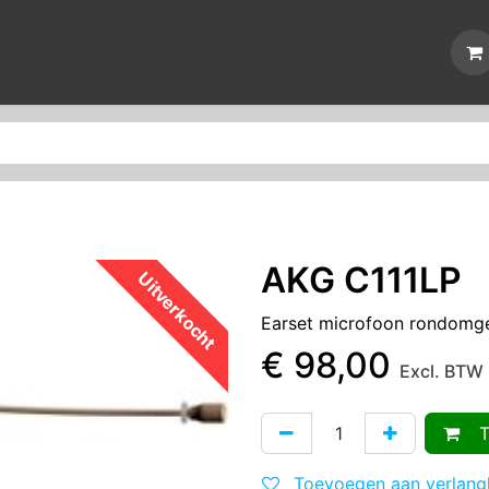
Nieuws
Reparaties
Events
Over ons
Contact
AKG C111LP
Uitverkocht
Earset microfoon rondomge
€
98,00
Excl. BTW
To
Toevoegen aan verlangl