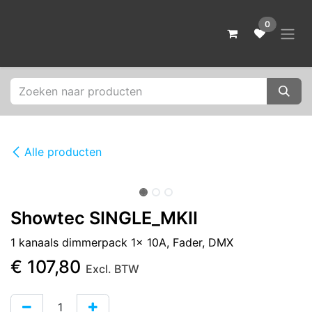
Overslaan naar inhoud
0
Alle producten
Showtec SINGLE_MKII
1 kanaals dimmerpack 1x 10A, Fader, DMX
€
107,80
Excl. BTW