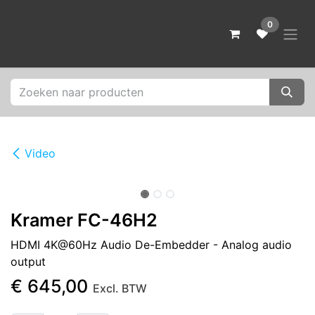
Overslaan naar inhoud
0
Video
Kramer FC-46H2
HDMI 4K@60Hz Audio De-Embedder - Analog audio
output
€
645,00
Excl. BTW