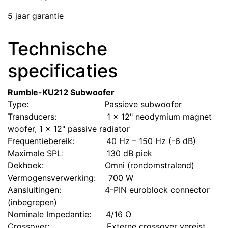
5 jaar garantie
Technische
specificaties
Rumble-KU212 Subwoofer
Type:
​Passieve subwoofer
Transducers:
​1 x 12" neodymium magnet
woofer, 1 x 12" passive radiator
Frequentiebereik:
​40 Hz – 150 Hz (-6 dB)
Maximale SPL:
​130 dB piek
Dekhoek:
​Omni (rondomstralend)
Vermogensverwerking:
​700 W
Aansluitingen:
​​4-PIN euroblock connector
(inbegrepen)
Nominale Impedantie:
​4/16 Ω
Crossover:
​Externe crossover vereist