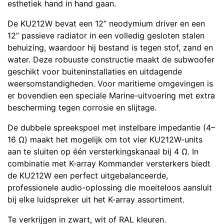
esthetiek hand in hand gaan.
De KU212W bevat een 12” neodymium driver en een
12” passieve radiator in een volledig gesloten stalen
behuizing, waardoor hij bestand is tegen stof, zand en
water. Deze robuuste constructie maakt de subwoofer
geschikt voor buiteninstallaties en uitdagende
weersomstandigheden. Voor maritieme omgevingen is
er bovendien een speciale Marine-uitvoering met extra
bescherming tegen corrosie en slijtage.
De dubbele spreekspoel met instelbare impedantie (4–
16 Ω) maakt het mogelijk om tot vier KU212W-units
aan te sluiten op één versterkingskanaal bij 4 Ω. In
combinatie met K-array Kommander versterkers biedt
de KU212W een perfect uitgebalanceerde,
professionele audio-oplossing die moeiteloos aansluit
bij elke luidspreker uit het K-array assortiment.
Te verkrijgen in zwart, wit of RAL kleuren.