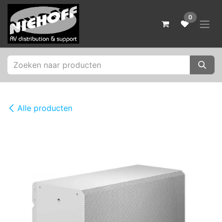
Overslaan naar inhoud
0
Alle producten