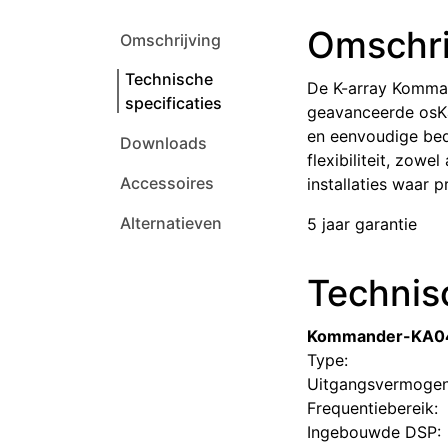
Omschri
Omschrijving
Technische
De K-array Komman
specificaties
geavanceerde osKa
en eenvoudige bed
Downloads
flexibiliteit, zow
Accessoires
installaties waar 
Alternatieven
5 jaar garantie
Technisc
Kommander-KA04
Type:
Uitgangsvermogen
Frequentiebereik:
Ingebouwde DSP: