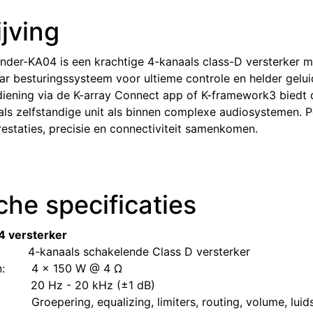
jving
der-KA04 is een krachtige 4-kanaals class-D versterker m
r besturingssysteem voor ultieme controle en helder gelui
iening via de K-array Connect app of K-framework3 biedt 
el als zelfstandige unit als binnen complexe audiosystemen. 
prestaties, precisie en connectiviteit samenkomen.
he specificaties
 versterker
​4-kanaals schakelende Class D versterker
:
​4 x 150 W @ 4 Ω
​20 Hz - 20 kHz (±1 dB)
​Groepering, equalizing, limiters, routing, volume, lu