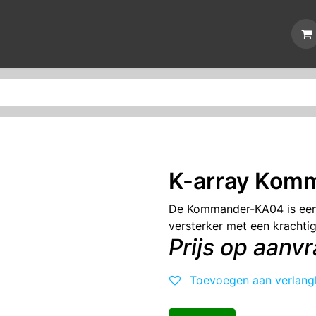
Nieuws
Reparaties
Events
Over ons
Contact
K-array Kom
De Kommander-KA04 is een
versterker met een krachti
Prijs op aanv
Toevoegen aan verlangl