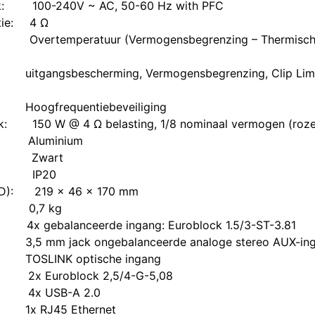
​
​ 100-240V ~ AC, 50-60 Hz with PFC
ie:
​4 Ω
​Overtemperatuur (Vermogensbegrenzing – Thermische u
​uitgangsbescherming, Vermogensbegrenzing, Clip Lim
​​Hoogfrequentiebeveiliging
k:
​150 W @ 4 Ω belasting, 1/8 nominaal vermogen (roze
​Aluminium
Zwart
​IP20
D):
​219 x 46 x 170 mm
​0,7 kg
​4x gebalanceerde ingang: Euroblock 1.5/3-ST-3.81
​3,5 mm jack ongebalanceerde analoge stereo AUX-i
​TOSLINK optische ingang
​2x Euroblock 2,5/4-G-5,08
​​4x USB-A 2.0
​1x RJ45 Ethernet