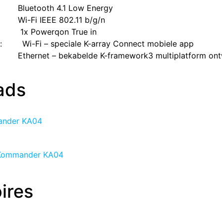
​Bluetooth 4.1 Low Energy
​Wi-Fi IEEE 802.11 b/g/n
​1x Powerqon True in
:
​Wi-Fi – speciale K-array Connect mobiele app
​Ethernet – bekabelde K-framework3 multiplatform on
ads
ander KA04
 Kommander KA04
ires