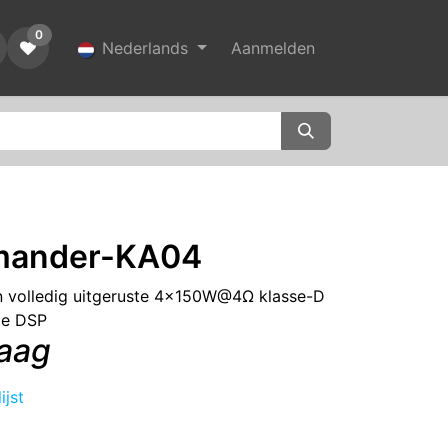
0
Nederlands
Aanmelden
mander-KA04
 volledig uitgeruste 4x150W@4Ω klasse-D
ge DSP
raag
ijst