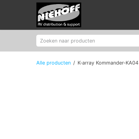
Overslaan naar inhoud
Producten
Merken
Alle producten
K-array Kommander-KA04