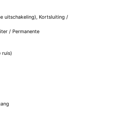
itschakeling), Kortsluiting /
iter / Permanente
 ruis)
ngang