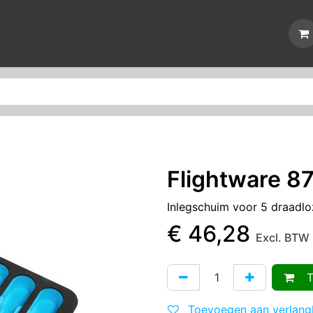
Nieuws
Reparaties
Events
Over ons
Contact
Flightware 8
Inlegschuim voor 5 draadl
€
46,28
Excl. BTW
To
Toevoegen aan verlangl