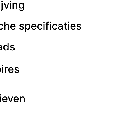
jving
he specificaties
ads
ires
ieven