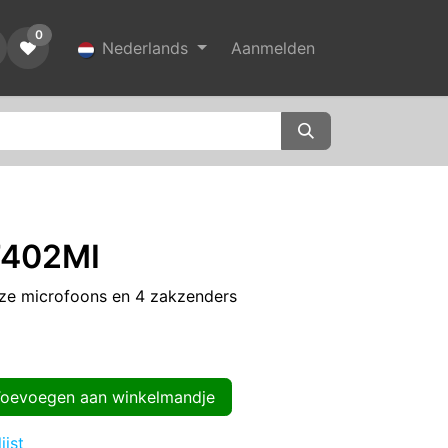
0
Nederlands
Aanmelden
7402MI
oze microfoons en 4 zakzenders
evoegen aan winkelmandje
ijst