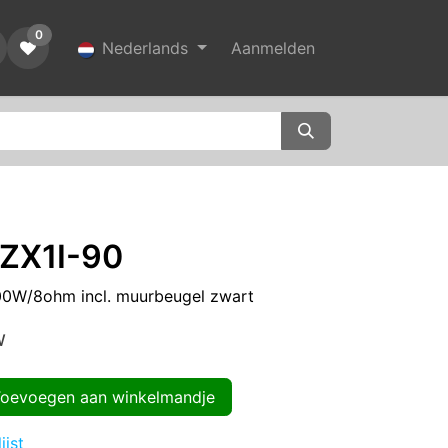
0
Nederlands
Aanmelden
 ZX1I-90
00W/8ohm incl. muurbeugel zwart
W
evoegen aan winkelmandje
ijst