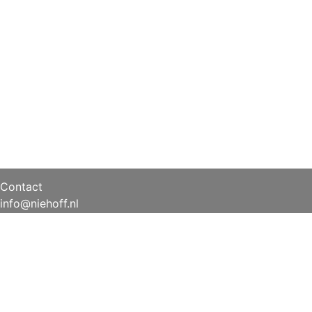
Contact
info@niehoff.nl
+31 (0) 541 351 451
g ons