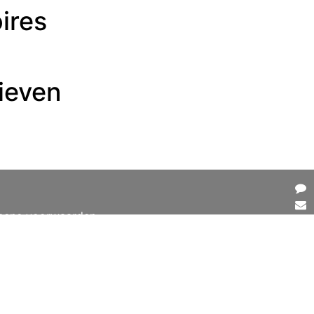
ires
ieven
mene voorwaarden
e
Vol
ons