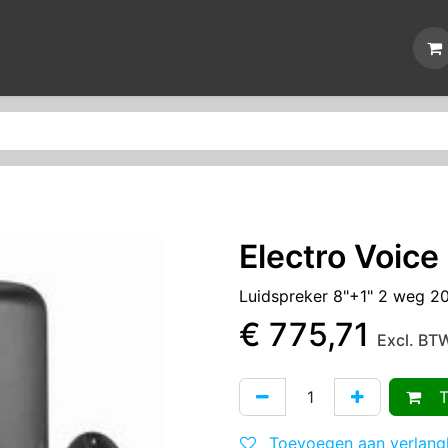
Nieuws
Reparaties
Events
Over ons
Contact
Electro Voice
Luidspreker 8"+1" 2 weg 2
€
775,71
Excl. BT
To
Toevoegen aan verlangl