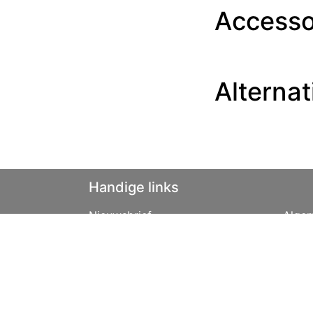
Accesso
Alternat
Handige links
Nieuwsbrief
Alge
Disclaimer
Leas
Privacybeleid
Over 
Vacatures
Tips