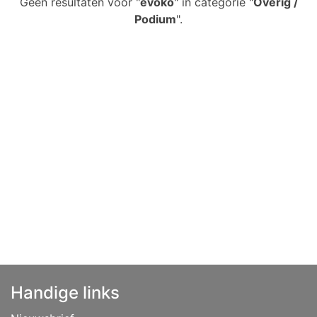
Geen resultaten voor "
evoko
" in categorie "
Overig /
Podium
".
Handige links