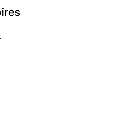
ires
ieven
mene voorwaarden
e
Vol
ons