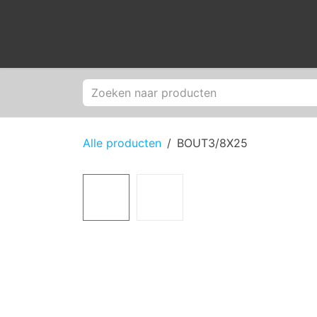
Overslaan naar inhoud
Producten
M
Alle producten
BOUT3/8X25