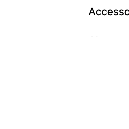
Accesso
Alternat
Handige links
Nieuwsbrief
Alge
Disclaimer
Leas
Privacybeleid
Over 
Vacatures
Tips