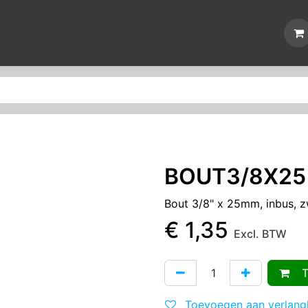
erken
Nieuws
Reparaties
Events
Over ons
Contact
BOUT3/8X25
Bout 3/8" x 25mm, inbus, z
€
1,35
Excl. BTW
To
Toevoegen aan verlangl