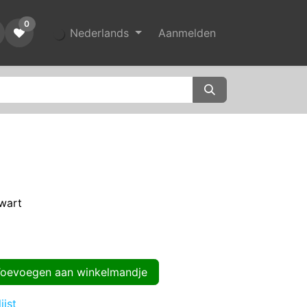
0
Nederlands
Aanmelden
wart
evoegen aan winkelmandje
ijst