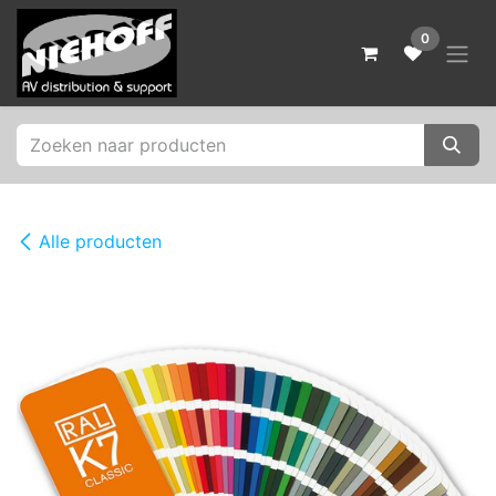
Overslaan naar inhoud
0
Alle producten