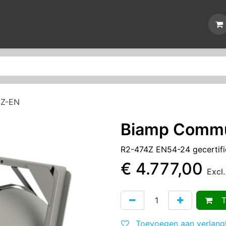
Nieuws
Reparaties
Events
Over ons
Contact
4Z-EN
Biamp Commu
R2-474Z EN54-24 gecertifi
€
4.777,00
Excl
To
Toevoegen aan verlangl