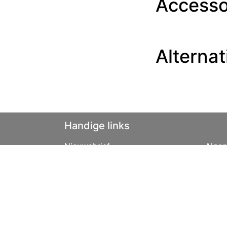
Accesso
Alternat
Handige links
Nieuwsbrief
Alge
Disclaimer
Leas
Privacybeleid
Over 
Vacatures
Tips