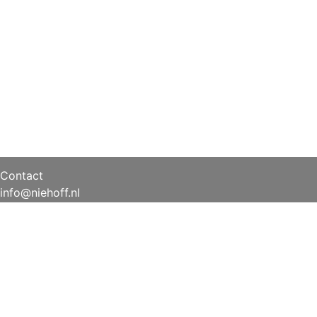
Contact
info@niehoff.nl
+31 (0) 541 351 451
g ons