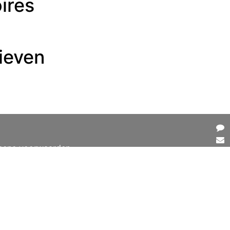
ires
ieven
mene voorwaarden
e
Vol
ons