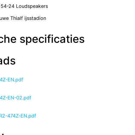
 54-24 Loudspeakers
uwe Thialf ijsstadion
he specificaties
ads
74Z-EN.pdf
74Z-EN-02.pdf
 R2-474Z-EN.pdf