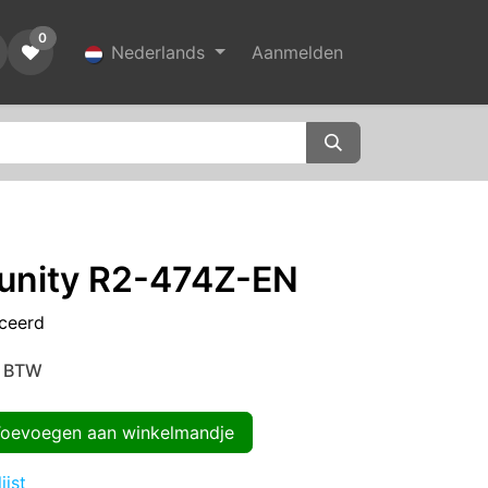
0
Nederlands
Aanmelden
nity R2-474Z-EN
ceerd
. BTW
evoegen aan winkelmandje
ijst