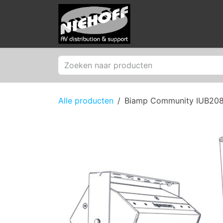
Overslaan naar inhoud
Producten
Merken
Alle producten
Biamp Community IUB20