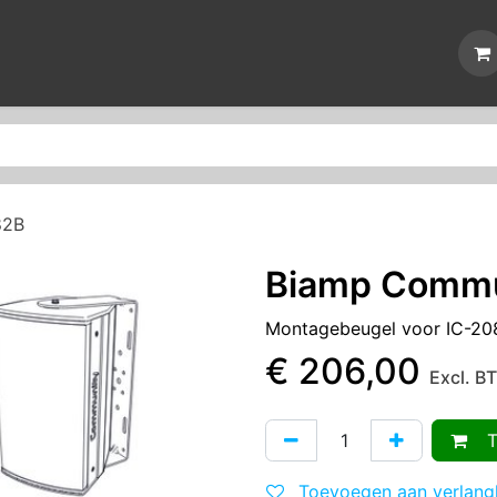
Nieuws
Reparaties
Events
Over ons
Contact
82B
Biamp Commu
Montagebeugel voor IC-20
€
206,00
Excl. B
To
Toevoegen aan verlangl