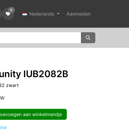
0
Nederlands
Aanmelden
nity IUB2082B
82 zwart
TW
evoegen aan winkelmandje
ijst