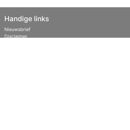
Handige links
Nieuwsbrief
Disclaimer
Privacybeleid
Vacatures
Algemene voorwaarden
Lease
Over ons
Tips
Contact
info@niehoff.nl
+31 (0) 541 351 451
Volg ons