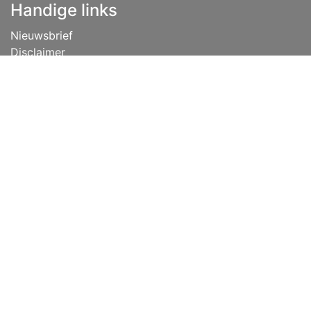
Handige links
Nieuwsbrief
Disclaimer
Privacybeleid
Vacatures
Algemene voorwaarden
Lease
Over ons
Tips
Contact
info@niehoff.nl
+31 (0) 541 351 451
Volg ons
Copyright © Niehoff AV distribution & support