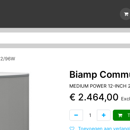
Nieuws
Reparaties
Events
Over ons
Contact
22/96W
Biamp Commu
MEDIUM POWER 12-INCH 2
€
2.464,00
Exc
To
Toevoegen aan verlangl