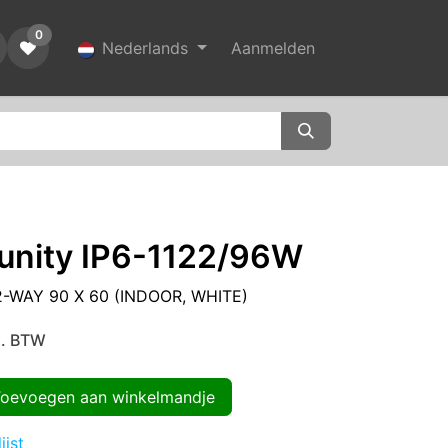
0
Nederlands
Aanmelden
nity IP6-1122/96W
-WAY 90 X 60 (INDOOR, WHITE)
l. BTW
evoegen aan winkelmandje
ijst