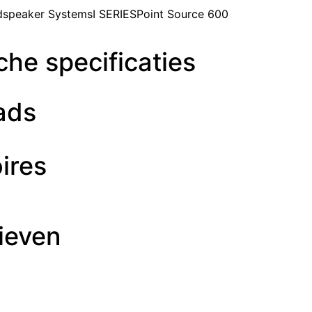
peaker SystemsI SERIESPoint Source 600
he specificaties
ads
ires
ieven