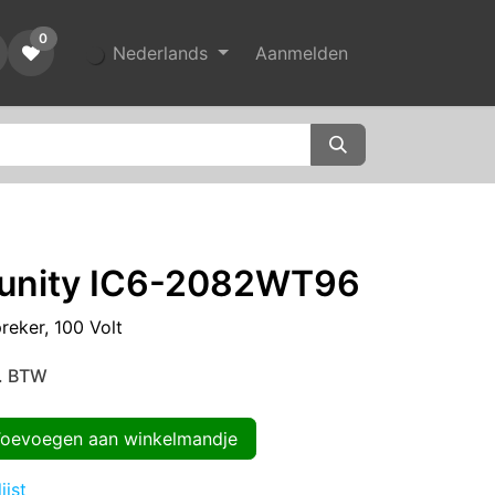
0
Nederlands
Aanmelden
unity IC6-2082WT96
reker, 100 Volt
l. BTW
evoegen aan winkelmandje
ijst