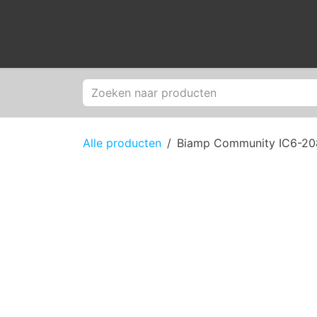
Overslaan naar inhoud
Producten
M
Alle producten
Biamp Community IC6-2