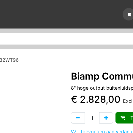
erken
Nieuws
Reparaties
Events
Over ons
Contact
082WT96
Biamp Comm
8" hoge output buitenluidsp
€
2.828,00
Exc
To
Toevoegen aan verlangl