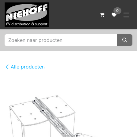
Overslaan naar inhoud
0
Alle producten