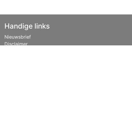
Handige links
Nieuwsbrief
Disclaimer
Privacybeleid
Vacatures
Algemene voorwaarden
Lease
Over ons
Tips
Contact
info@niehoff.nl
+31 (0) 541 351 451
Volg ons