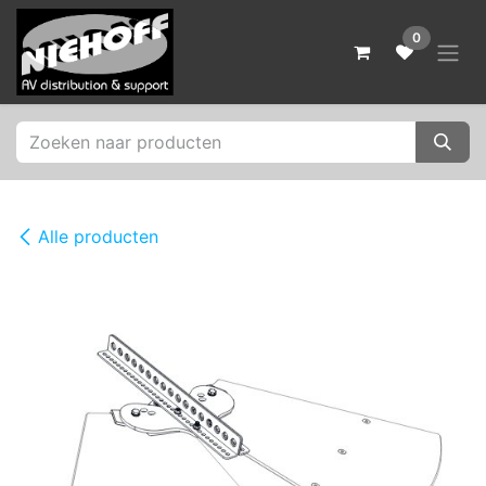
Overslaan naar inhoud
0
Alle producten