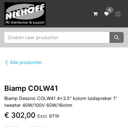
Overslaan naar inhoud
0
Alle producten
Biamp COLW41
Biamp Desono COLW41 4x3.5" kolom luidspreker 1"
tweeter 40W/100V 60W/16ohm
€
302,00
Excl. BTW