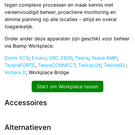
tegen complexe processen en maak kennis met
vereenvoudigd beheer, proactieve monitoring en
slimme planning op alle locaties – altijd en overal
toegankelijk.
Onder ander deze apparaten zijn geschikt voor beheer
via Biamp Workplace:
Devio SCX
;
Evoko
;
VBC 2800
;
Tesira
;
Tesira AMP
;
TersiraFORTÉ
,
TesiraCONNECT
;
TesiraLUX
;
TesiraXEL
;
Voltera D
; Workplace Bridge
Start om Workplace testen
Accessoires
Alternatieven