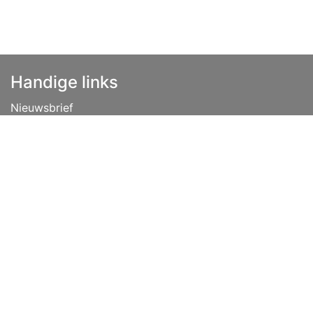
Handige links
Nieuwsbrief
Disclaimer
Privacybeleid
Vacatures
Algemene voorwaarden
Lease
Over ons
Tips
Contact
info@niehoff.nl
+31 (0) 541 351 451
Volg ons