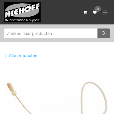
Overslaan naar inhoud
0
Alle producten