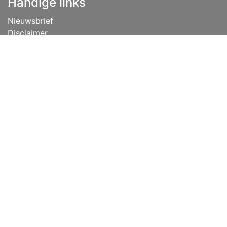
Handige links
Nieuwsbrief
Disclaimer
Privacybeleid
Vacatures
Algemene voorwaarden
Lease
Over ons
Tips
Contact
info@niehoff.nl
+31 (0) 541 351 451
Volg ons
Copyright © Niehoff AV distribution & support
Nederlands