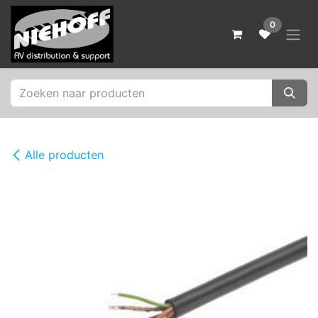
Overslaan naar inhoud
0
Alle producten