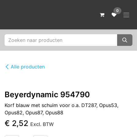
Overslaan naar inhoud
0
Alle producten
Beyerdynamic 954790
Korf blauw met schuim voor o.a. DT287, Opus53,
Opus82, Opus87, Opus88
€
2,52
Excl. BTW