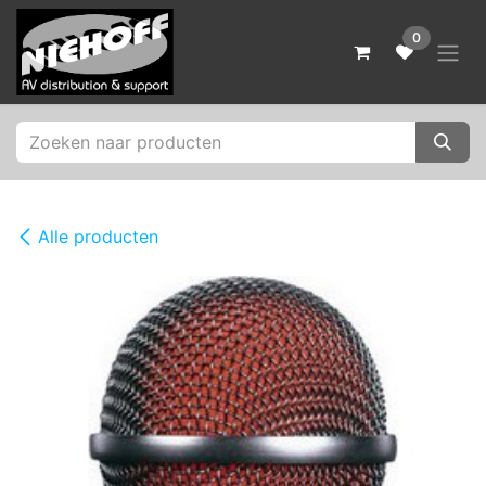
Overslaan naar inhoud
0
Alle producten